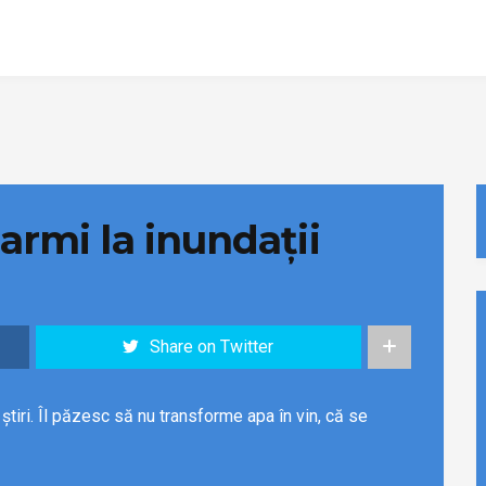
armi la inundații
Share on Twitter
știri. Îl păzesc să nu transforme apa în vin, că se