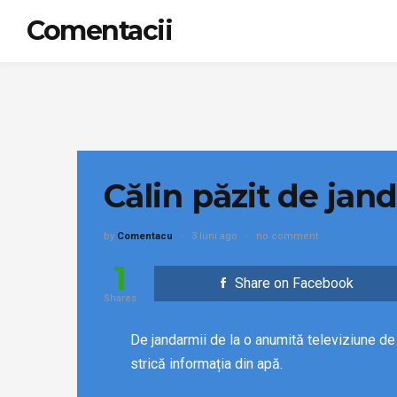
Comentacii
Călin păzit de jand
by
Comentacu
3 luni ago
no comment
1
Share on Facebook
Shares
De jandarmii de la o anumită televiziune de 
strică informația din apă.