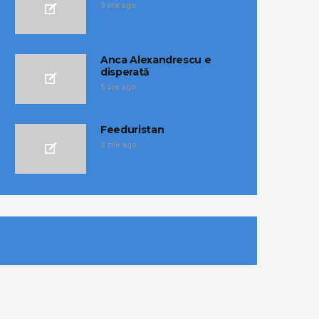
3 ore ago
Anca Alexandrescu e
disperată
5 ore ago
Feeduristan
3 zile ago