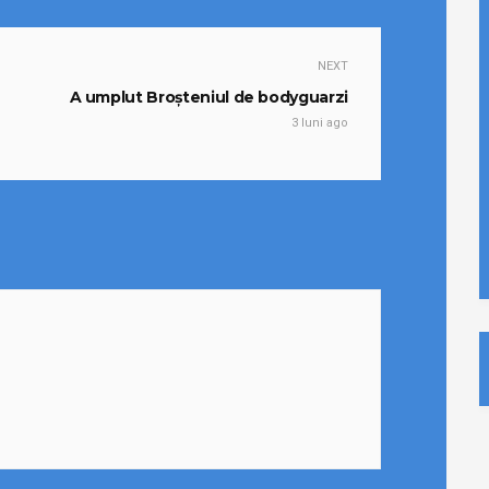
NEXT
A umplut Broșteniul de bodyguarzi
3 luni ago