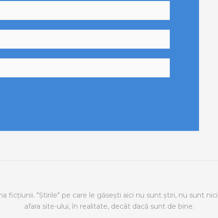
icțiunii. "Știrile" pe care le găsești aici nu sunt știri, nu sunt nici
afara site-ului, în realitate, decât dacă sunt de bine.