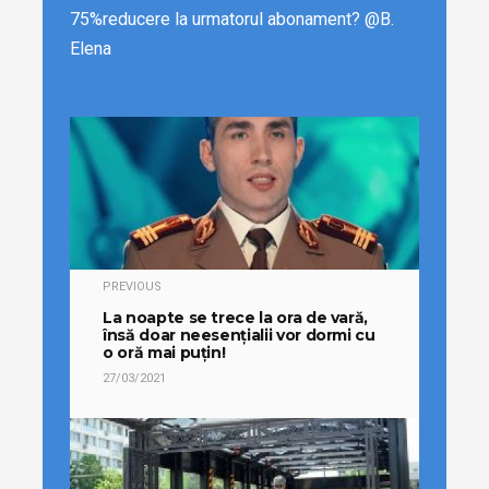
75%reducere la urmatorul abonament? @B.
Elena
PREVIOUS
La noapte se trece la ora de vară,
însă doar neesențialii vor dormi cu
o oră mai puțin!
27/03/2021