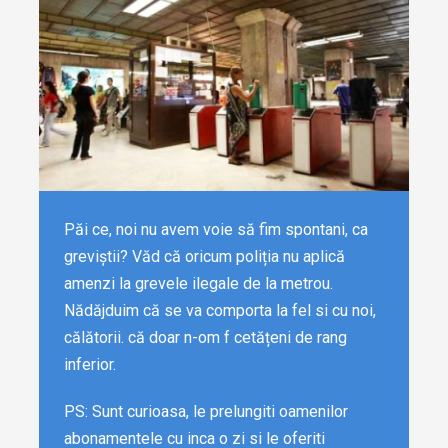
Păi ce, noi nu avem voie să fim spontani, ca
greviștii? Văd că oricum poliția nu aplică
amenzi la grevele ilegale de la metrou.
Nădăjduim că se va comporta la fel si cu noi,
călătorii. că doar n-om f cetățeni de rang
inferior.
PS: Sunt curioasa, le prelungiti oamenilor
abonamentele cu inca o zi si le oferiti