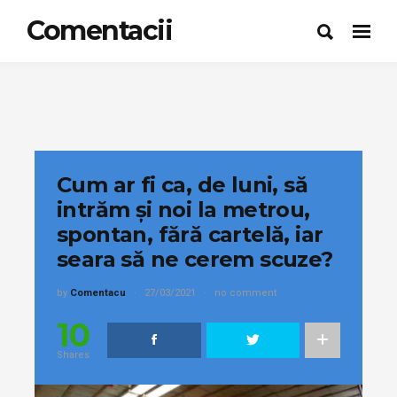
Comentacii
Cum ar fi ca, de luni, să
intrăm și noi la metrou,
spontan, fără cartelă, iar
seara să ne cerem scuze?
by
Comentacu
27/03/2021
no comment
10
Shares