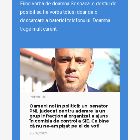
Fiind vorba de doamna Sosoaca, e destul de
posibil sa fie vorba totusi doar de o
descarcare a bateriei telefonului. Doamna
trage mult curent.
PREVIOUS
Oameni noi în politică: un senator
PNL judecat pentru aderare la un
grup infracțional organizat a ajuns
în comisia de control a SIE. Ce bine
că nu ne-am pișat pe el de vot!
25/02/2021