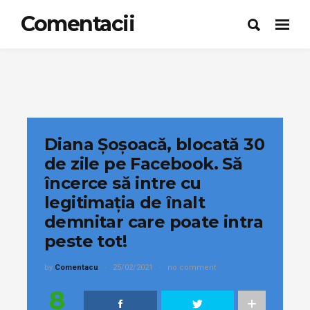
Comentacii
Diana Şoşoacă, blocată 30
de zile pe Facebook. Să
încerce să intre cu
legitimația de înalt
demnitar care poate intra
peste tot!
by
Comentacu
25/02/2021
no comment
8