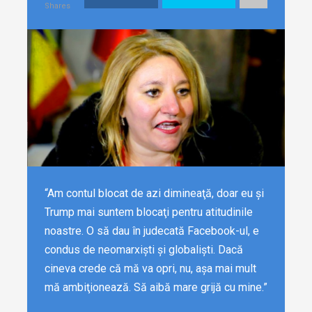
Shares
“Am contul blocat de azi dimineaţă, doar eu şi
Trump mai suntem blocaţi pentru atitudinile
noastre. O să dau în judecată Facebook-ul, e
condus de neomarxişti şi globalişti. Dacă
cineva crede că mă va opri, nu, aşa mai mult
mă ambiţionează. Să aibă mare grijă cu mine.”