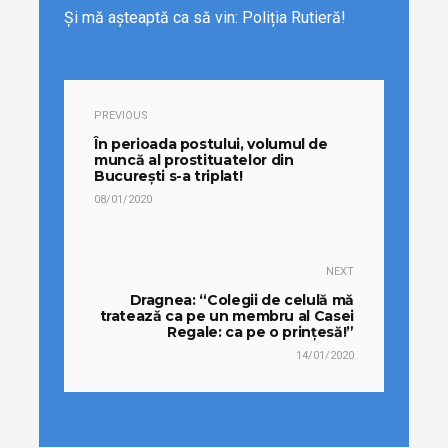
Și mă așteaptă ca să vin: Poliția Rutieră!
PREVIOUS
În perioada postului, volumul de
muncă al prostituatelor din
Bucureşti s-a triplat!
08/01/2020
NEXT
Dragnea: “Colegii de celulă mă
tratează ca pe un membru al Casei
Regale: ca pe o prințesă!”
14/01/2020