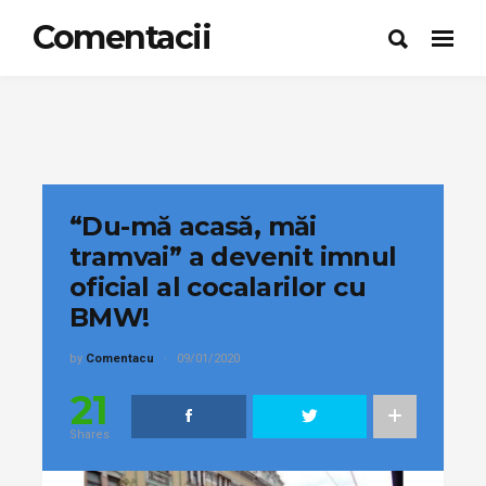
Comentacii
“Du-mă acasă, măi
tramvai” a devenit imnul
oficial al cocalarilor cu
BMW!
by
Comentacu
09/01/2020
21
Shares