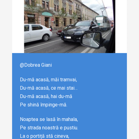
@Dobrea Giani
Du-mă acasă, măi tramvai,
Du-mă acasă, ce mai stai…
Du-mă acasă, hai du-mă
Pe shină împinge-mă.
Noaptea se lasă în mahala,
Pe strada noastră e pustiu.
La o portiță stă cineva,