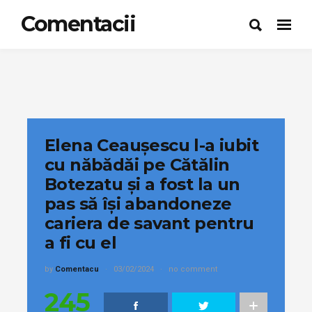
Comentacii
Elena Ceaușescu l-a iubit
cu năbădăi pe Cătălin
Botezatu și a fost la un
pas să își abandoneze
cariera de savant pentru
a fi cu el
by
Comentacu
03/02/2024
no comment
245