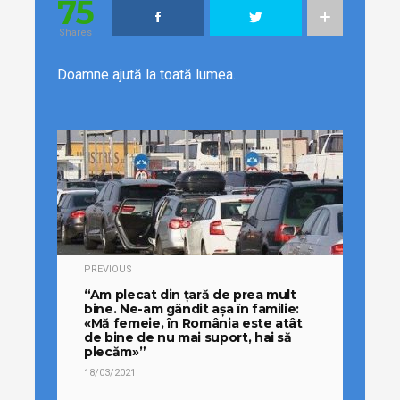
75
Shares
Doamne ajută la toată lumea.
PREVIOUS
“Am plecat din țară de prea mult
bine. Ne-am gândit așa în familie:
«Mă femeie, în România este atât
de bine de nu mai suport, hai să
plecăm»”
18/03/2021