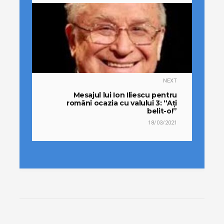
NEXT
Mesajul lui Ion Iliescu pentru
români ocazia cu valului 3: “Ați
belit-o!”
18/03/2021