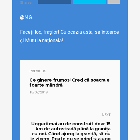
Shares
@N.G.
Faceți loc, fraților! Cu ocazia asta, se întoarce
și Mutu la națională!
PREVIOUS
Ce ginere frumos! Cred că soacra e
foarte mândră
18/02/2019
NEXT
Ungurii mai au de construit doar 15
km de autostradă până la granița
cu noi. Când ajung la graniță, să nu
le zicem. Poate nu se prind și ajung