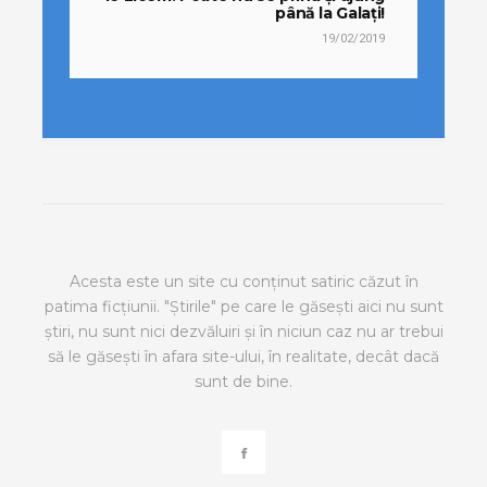
până la Galați!
19/02/2019
Acesta este un site cu conținut satiric căzut în
patima ficțiunii. "Știrile" pe care le găsești aici nu sunt
știri, nu sunt nici dezvăluiri și în niciun caz nu ar trebui
să le găsești în afara site-ului, în realitate, decât dacă
sunt de bine.