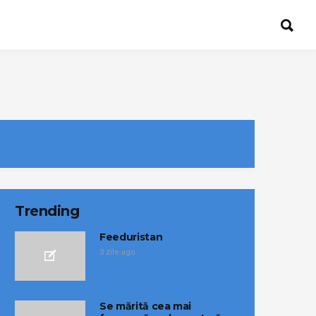
Trending
Feeduristan
3 zile ago
Se mărită cea mai