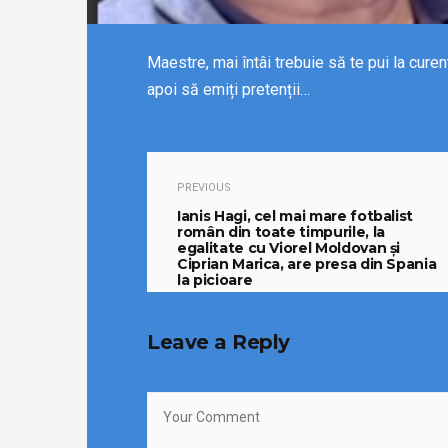
Maestre, mai întâi trebuie să te pui la curent
apoi să emiți pretenții…
PREVIOUS
Ianis Hagi, cel mai mare fotbalist
român din toate timpurile, la
egalitate cu Viorel Moldovan și
Ciprian Marica, are presa din Spania
la picioare
13/05/2024
Leave a Reply