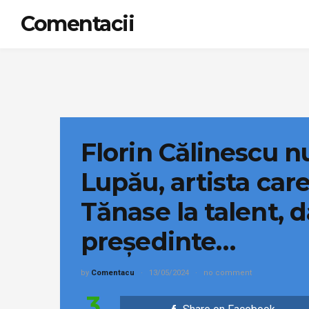
Comentacii
Florin Călinescu n
Lupău, artista car
Tănase la talent, d
președinte…
by
Comentacu
13/05/2024
no comment
3