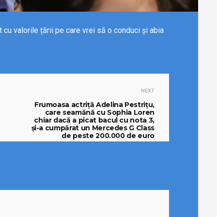
 cu valorile țării pe care vrei să o conduci și abia
NEXT
Frumoasa actriță Adelina Pestrițu,
care seamănă cu Sophia Loren
chiar dacă a picat bacul cu nota 3,
și-a cumpărat un Mercedes G Class
de peste 200.000 de euro
14/05/2024