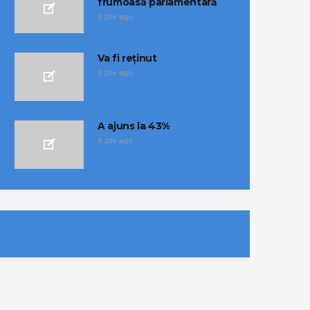
frumoasă parlamentară
3 zile ago
Va fi reținut
3 zile ago
A ajuns la 43%
4 zile ago