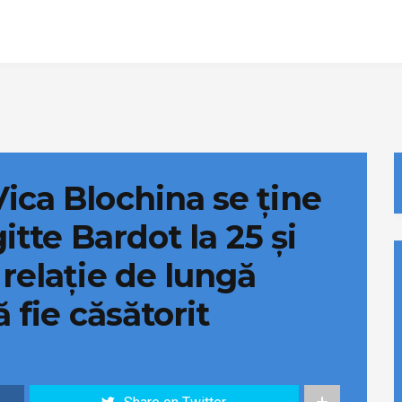
ica Blochina se ține
itte Bardot la 25 și
 relație de lungă
ă fie căsătorit