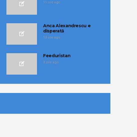
11 ore ago
Anca Alexandrescu e
disperată
13 ore ago
Feeduristan
3 zile ago