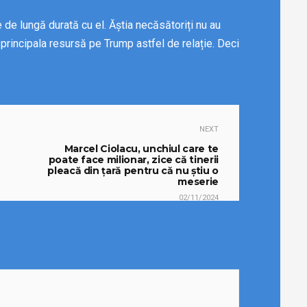
e de lungă durată cu el. Ăștia necăsătoriți nu au
principala resursă pe Trump astfel de relație. Deci
NEXT
Marcel Ciolacu, unchiul care te
poate face milionar, zice că tinerii
pleacă din țară pentru că nu știu o
meserie
02/11/2024