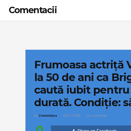
Comentacii
Frumoasa actriță V
la 50 de ani ca Brig
caută iubit pentru
durată. Condiție: s
by
Comentacu
02/11/2024
no comment
0