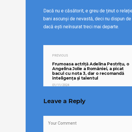
Dacă nu e căsătorit, e greu de ținut o relați
bani ascunși de nevastă, deci nu dispun de 
dacă ești neînsurat treci mai departe.
PREVIOUS
Frumoasa actriță Adelina Pestrițu, o
Angelina Jolie a României, a picat
bacul cu nota 3, dar o recomandă
inteligența și talentul
01/11/2024
Leave a Reply