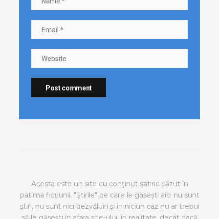
Acesta este un site cu conținut satiric căzut în
patima ficțiunii. "Știrile" pe care le găsești aici nu sunt
știri, nu sunt nici dezvăluiri și în niciun caz nu ar trebui
să le găsești în afara site-ului, în realitate, decât dacă