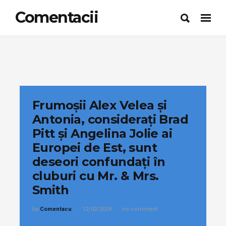
Comentacii
Frumoșii Alex Velea și
Antonia, considerați Brad
Pitt și Angelina Jolie ai
Europei de Est, sunt
deseori confundați în
cluburi cu Mr. & Mrs.
Smith
by
Comentacu
12/02/2024
no comment