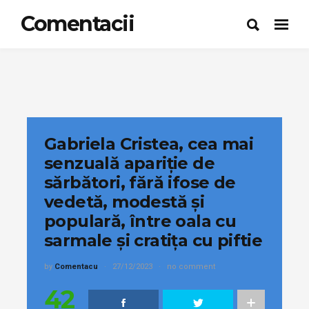
Comentacii
Gabriela Cristea, cea mai
senzuală apariție de
sărbători, fără ifose de
vedetă, modestă și
populară, între oala cu
sarmale și cratița cu piftie
by
Comentacu
27/12/2023
no comment
42