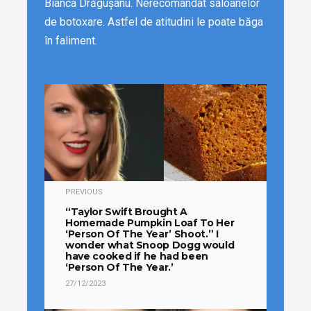
Bianca Drăgușanu. Nerecomandat saloanelor
de botoxare. Astfel de atitudini le poate băga
în faliment.
PREVIOUS
“Taylor Swift Brought A
Homemade Pumpkin Loaf To Her
‘Person Of The Year’ Shoot.” I
wonder what Snoop Dogg would
have cooked if he had been
‘Person Of The Year.’
27/12/2023