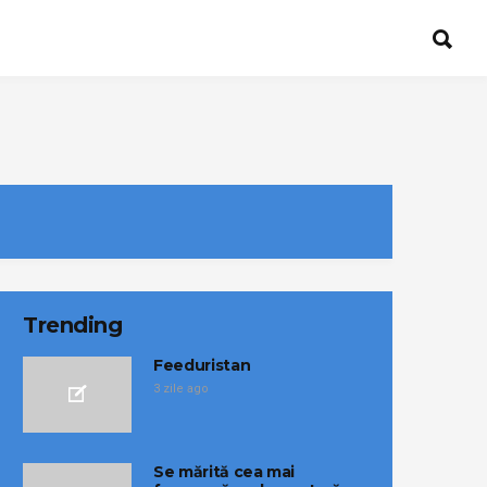
Trending
Feeduristan
3 zile ago
Se mărită cea mai