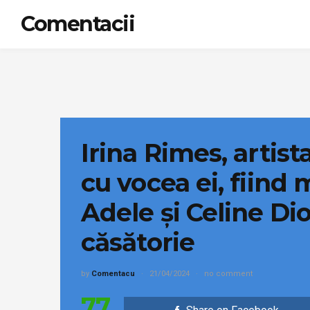
Comentacii
Irina Rimes, artist
cu vocea ei, fiind 
Adele și Celine Dio
căsătorie
by
Comentacu
21/04/2024
no comment
77