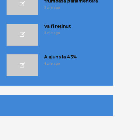
frumoasă parlamentară
3 zile ago
Va fi reținut
3 zile ago
A ajuns la 43%
4 zile ago