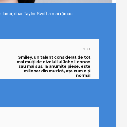
e lumii, doar Taylor Swift a mai rămas
NEXT
Smiley, un talent considerat de tot
mai mulți de nivelul lui John Lennon
sau mai sus, la anumite piese, este
milionar din muzică, așa cum e și
normal
21/04/2024