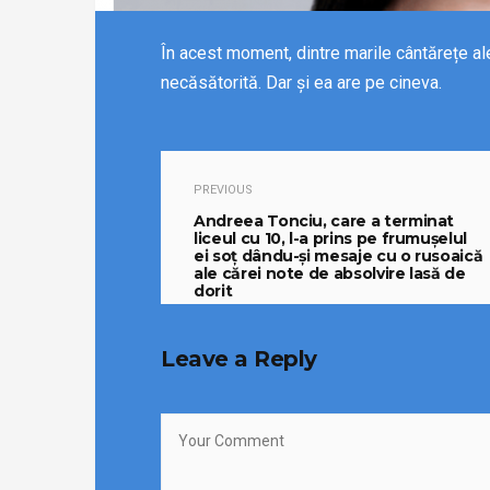
În acest moment, dintre marile cântărețe al
necăsătorită. Dar și ea are pe cineva.
PREVIOUS
Andreea Tonciu, care a terminat
liceul cu 10, l-a prins pe frumușelul
ei soț dându-și mesaje cu o rusoaică
ale cărei note de absolvire lasă de
dorit
21/04/2024
Leave a Reply