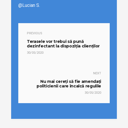
@Lucian S.
PREVIOUS
Terasele vor trebui să pună
dezinfectant la dispoziția clienților
30/05/2020
NEXT
Nu mai cereți să fie amendați
politicienii care încalcă regulile
30/05/2020