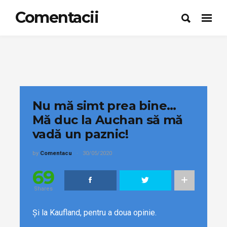
Comentacii
Nu mă simt prea bine…
Mă duc la Auchan să mă
vadă un paznic!
by
Comentacu
30/05/2020
69
Shares
Și la Kaufland, pentru a doua opinie.