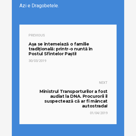
Azi e Dragobetele.
PREVIOUS
Așa se întemeiază o familie
tradițională: printr-o nuntă în
Postul Sfintelor Paști!
30/03/2019
NEXT
Ministrul Transporturilor a fost
audiat la DNA. Procurorii îl
suspectează că ar fi mâncat
autostrada!
01/04/2019