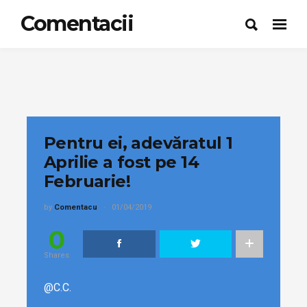
Comentacii
Pentru ei, adevăratul 1
Aprilie a fost pe 14
Februarie!
by
Comentacu
01/04/2019
0
Shares
@C.C.