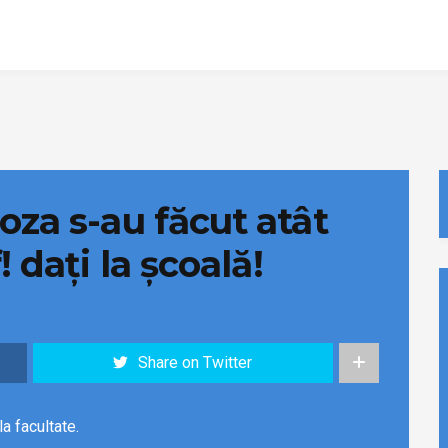
oza s-au făcut atât
 dați la școală!
Share on Twitter
la facultate.