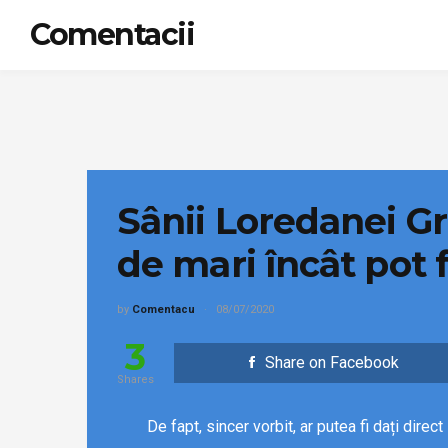
Comentacii
Sânii Loredanei Gr
de mari încât pot f!
by
Comentacu
08/07/2020
3
Share on Facebook
Shares
De fapt, sincer vorbit, ar putea fi dați direct 