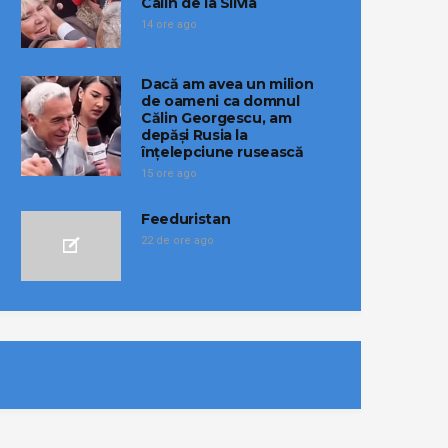
Calin de la Silvia
14 ore ago
Dacă am avea un milion
de oameni ca domnul
Călin Georgescu, am
depăși Rusia la
înțelepciune rusească
15 ore ago
Feeduristan
22 de ore ago