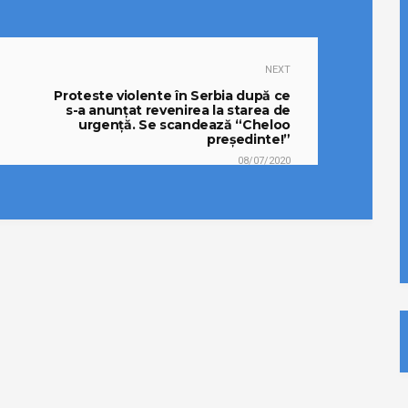
NEXT
Proteste violente în Serbia după ce
s-a anunțat revenirea la starea de
urgență. Se scandează “Cheloo
președinte!”
08/07/2020