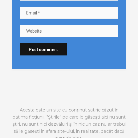
Acesta este un site cu conținut satiric căzut în
patima ficțiunii. "Știrile" pe care le găsești aici nu sunt
știri, nu sunt nici dezvăluiri și în niciun caz nu ar trebui
să le găsești în afara site-ului, în realitate, decât dacă