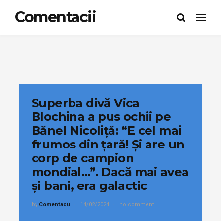
Comentacii
Superba divă Vica
Blochina a pus ochii pe
Bănel Nicoliță: “E cel mai
frumos din țară! Și are un
corp de campion
mondial…”. Dacă mai avea
și bani, era galactic
by
Comentacu
14/02/2024
no comment