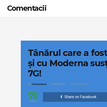
Comentacii
Tânărul care a fost
și cu Moderna sus
7G!
by
Comentacu
18/03/2021
no comment
70
Share on Facebook
Shares