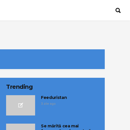
Trending
Feeduristan
3 zile ago
Se mărită cea mai