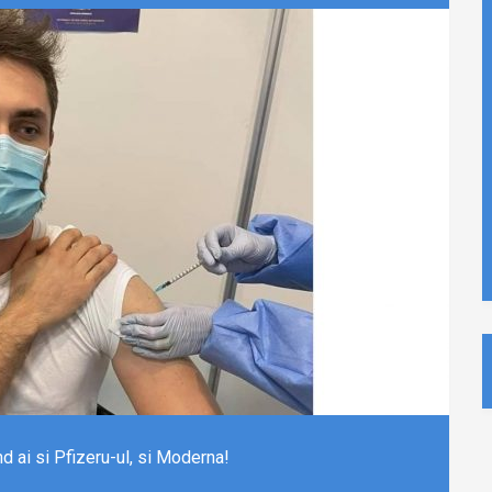
d ai si Pfizeru-ul, si Moderna!