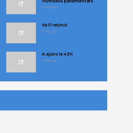
frumoasă parlamentară
3 zile ago
Va fi reținut
3 zile ago
A ajuns la 43%
4 zile ago