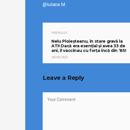
@Iuliana M.
PREVIOUS
Nelu Ploieșteanu, în stare gravă la
ATI! Dacă era esențial și avea 33 de
ani, îl vaccinau cu forța încă din ’85!
18/03/2021
Leave a Reply