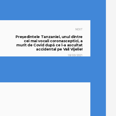
NEXT
Preşedintele Tanzaniei, unul dintre
cei mai vocali coronasceptici, a
murit de Covid după ce l-a ascultat
accidental pe Vali Vijelie!
18/03/2021