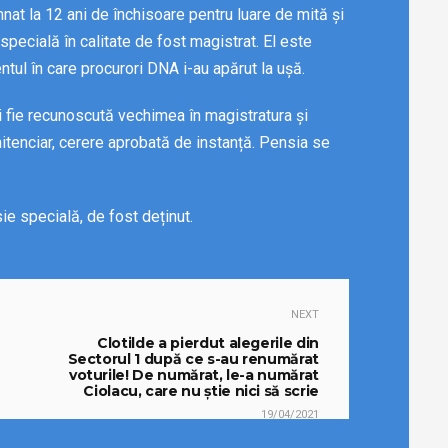
at la 12 ani de închisoare pentru luare de mită și
specială în calitate de fost magistrat. El este
ntul în care procurori DNA i-au apărut la ușă.
i fie recunoscută vechimea în magistratura și
itenciar, cerere aprobată de instanță. Pensia se
ie specială, de fost deținut.
NEXT
Clotilde a pierdut alegerile din
Sectorul 1 după ce s-au renumărat
voturile! De numărat, le-a numărat
Ciolacu, care nu știe nici să scrie
19/04/2021