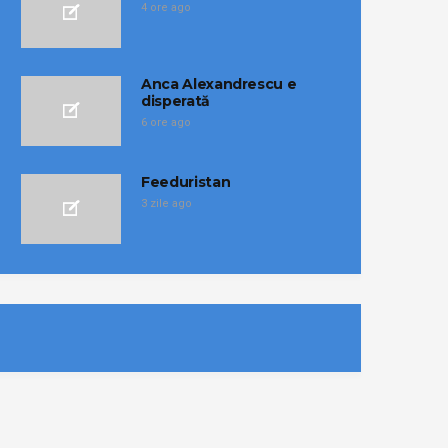
4 ore ago
Anca Alexandrescu e
disperată
6 ore ago
Feeduristan
3 zile ago