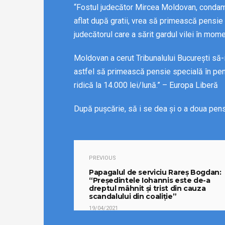
“Fostul judecător Mircea Moldovan, condamn
aflat după gratii, vrea să primească pensie 
judecătorul care a sărit gardul vilei în mome
Moldovan a cerut Tribunalului București să-
astfel să primească pensie specială în pen
ridică la 14.000 lei/lună.” – Europa Liberă
După pușcărie, să i se dea și o a doua pens
PREVIOUS
Papagalul de serviciu Rareș Bogdan:
“Președintele Iohannis este de-a
dreptul mâhnit și trist din cauza
scandalului din coaliție”
19/04/2021