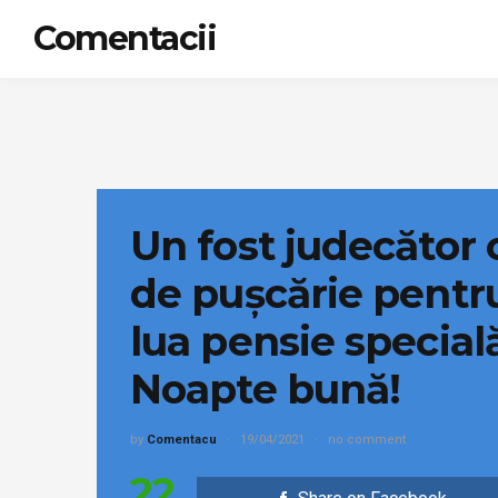
Comentacii
Un fost judecător 
de pușcărie pentr
lua pensie specială
Noapte bună!
by
Comentacu
19/04/2021
no comment
22